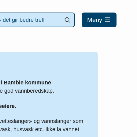
Meny
ng i Bamble kommune
kre god vannberedskap.
eeiere.
«svetteslanger» og vannslanger som
vask, husvask etc. ikke la vannet