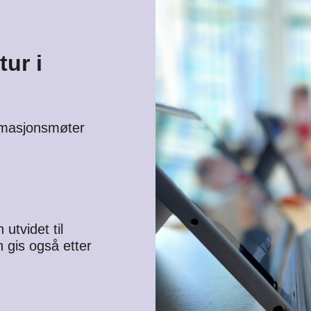
ur i
ormasjonsmøter
utvidet til
 gis også etter