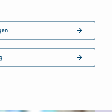
gen
g