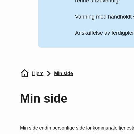
renne unødvendig.
Vanning med håndholdt s
Anskaffelse av ferdigplen
Du er her:
Hjem
Min side
Min side
Min side er din personlige side for kommunale tjeneste