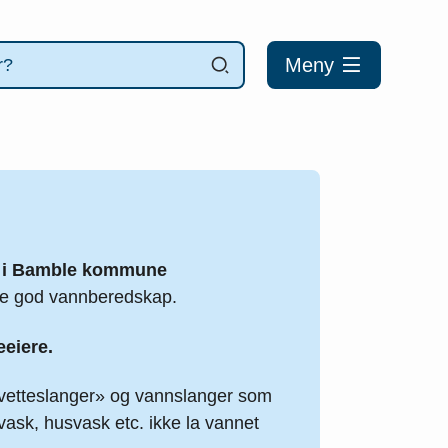
Meny
ng i Bamble kommune
kre god vannberedskap.
eeiere.
«svetteslanger» og vannslanger som
vask, husvask etc. ikke la vannet