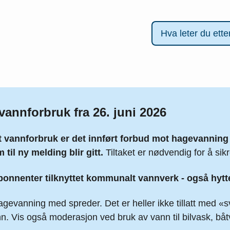
vannforbruk fra 26. juni 2026
t vannforbruk er det innført forbud mot hagevanni
m til ny melding blir gitt.
Tiltaket er nødvendig for å si
abonnenter tilknyttet kommunalt vannverk - også hytt
agevanning med spreder. Det er heller ikke tillatt med 
. Vis også moderasjon ved bruk av vann til bilvask, båt