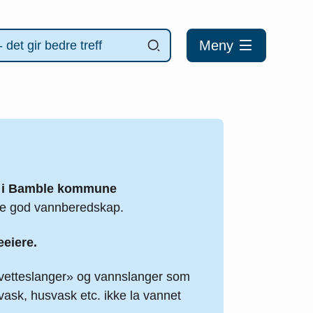
Meny
ng i Bamble kommune
kre god vannberedskap.
eeiere.
«svetteslanger» og vannslanger som
vask, husvask etc. ikke la vannet