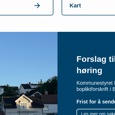
Kart
Forslag ti
høring
Kommunestyret ha
bopliktforskrift 
Frist for å send
Les mer om saken