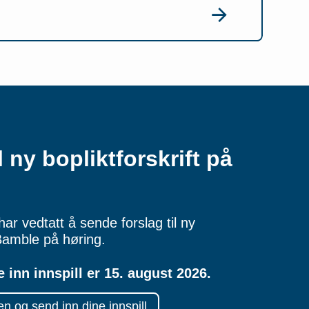
l ny bopliktforskrift på
r vedtatt å sende forslag til ny
i Bamble på høring.
e inn innspill er 15. august 2026.
 og send inn dine innspill