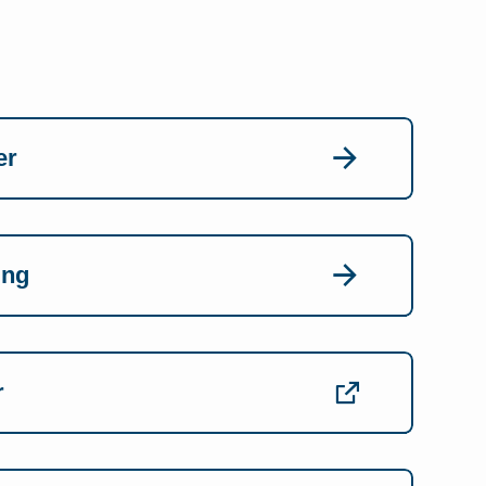
er
ing
r