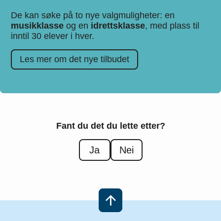
De kan søke på to nye valgmuligheter: en
musikklasse
og en
idrettsklasse
, med plass til
inntil 30 elever i hver.
Les mer om det nye tilbudet
Fant du det du lette etter?
Ja
Nei